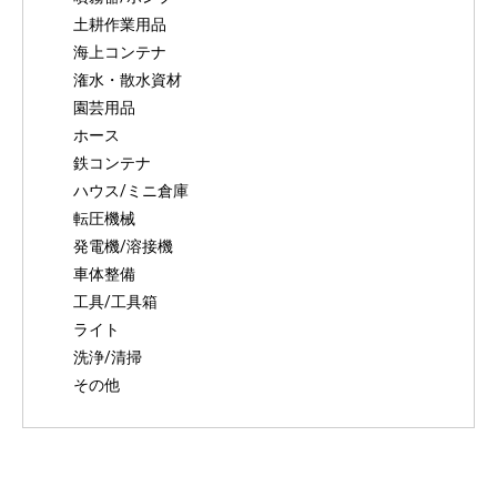
土耕作業用品
海上コンテナ
潅水・散水資材
園芸用品
ホース
鉄コンテナ
ハウス/ミニ倉庫
転圧機械
発電機/溶接機
車体整備
工具/工具箱
ライト
洗浄/清掃
その他