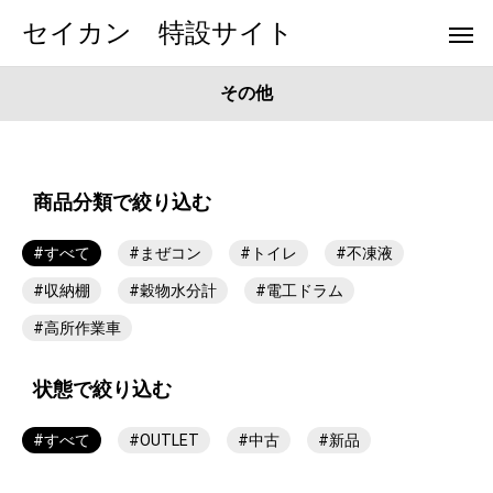
セイカン 特設サイト
その他
商品分類で絞り込む
#すべて
#まぜコン
#トイレ
#不凍液
#収納棚
#穀物水分計
#電工ドラム
#高所作業車
状態で絞り込む
#すべて
#OUTLET
#中古
#新品